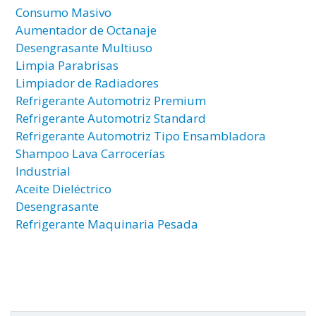
Consumo Masivo
Aumentador de Octanaje
Desengrasante Multiuso
Limpia Parabrisas
Limpiador de Radiadores
Refrigerante Automotriz Premium
Refrigerante Automotriz Standard
Refrigerante Automotriz Tipo Ensambladora
Shampoo Lava Carrocerías
Industrial
Aceite Dieléctrico
Desengrasante
Refrigerante Maquinaria Pesada