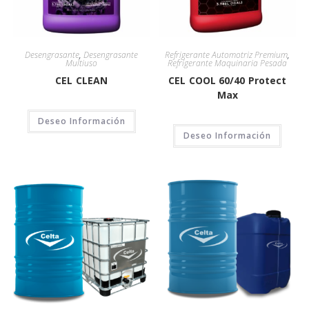
Desengrasante
,
Desengrasante
Refrigerante Automotriz Premium
,
Multiuso
Refrigerante Maquinaria Pesada
CEL CLEAN
CEL COOL 60/40 Protect
Max
Deseo Información
Deseo Información