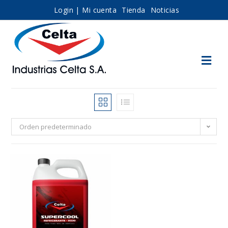
Login | Mi cuenta
Tienda
Noticias
Orden predeterminado